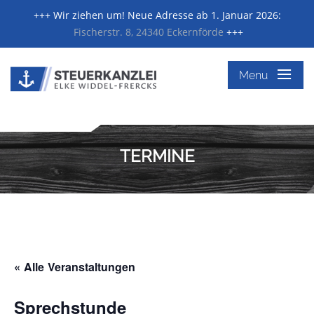
+++ Wir ziehen um! Neue Adresse ab 1. Januar 2026:
Fischerstr. 8, 24340 Eckernförde
+++
≡
Menu
TERMINE
« Alle Veranstaltungen
Sprechstunde