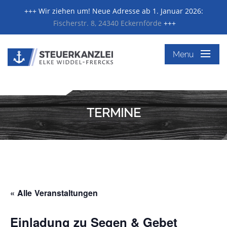
+++ Wir ziehen um! Neue Adresse ab 1. Januar 2026:
Fischerstr. 8, 24340 Eckernförde
+++
≡
Menu
TERMINE
« Alle Veranstaltungen
Einladung zu Segen & Gebet