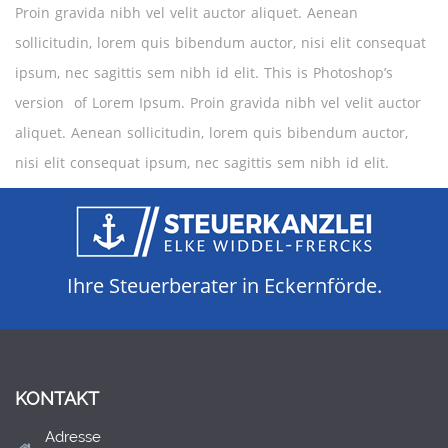
Proin gravida nibh vel velit auctor aliquet. Aenean
sollicitudin, lorem quis bibendum auctor, nisi elit consequat
ipsum, nec sagittis sem nibh id elit. This is Photoshop’s
version of Lorem Ipsum. Proin gravida nibh vel velit auctor
aliquet. Aenean sollicitudin, lorem quis bibendum auctor,
nisi elit consequat ipsum, nec sagittis sem nibh id elit.
Ihre Steuerberater in Eckernförde.
KONTAKT
Adresse