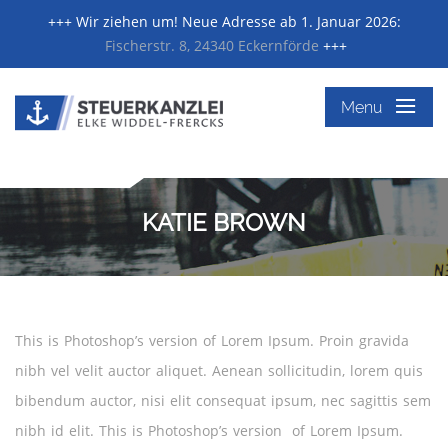
+++ Wir ziehen um! Neue Adresse ab 1. Januar 2026:
Fischerstr. 8, 24340 Eckernförde
+++
≡
Menu
KATIE BROWN
This is Photoshop’s version of Lorem Ipsum. Proin gravida
nibh vel velit auctor aliquet. Aenean sollicitudin, lorem quis
bibendum auctor, nisi elit consequat ipsum, nec sagittis sem
nibh id elit. This is Photoshop’s version of Lorem Ipsum.