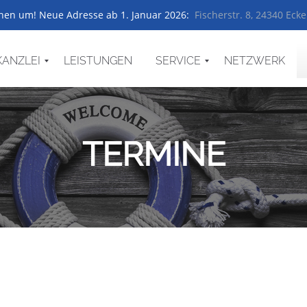
ehen um! Neue Adresse ab 1. Januar 2026:
Fischerstr. 8, 24340 Eck
KANZLEI
LEISTUNGEN
SERVICE
NETZWERK
FERNBETREUUNG
FORMULARE
DIGITALE GRUNDSTEUERERKLÄRUNG
LINKS
AKTUELLES
TERMINE