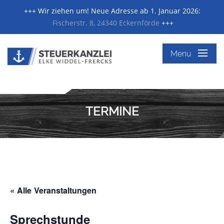
+++ Wir ziehen um! Neue Adresse ab 1. Januar 2026:
Fischerstr. 8, 24340 Eckernförde
+++
≡
Menu
TERMINE
« Alle Veranstaltungen
Sprechstunde