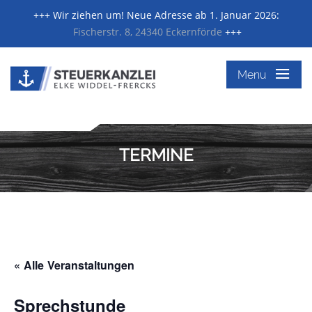
+++ Wir ziehen um! Neue Adresse ab 1. Januar 2026:
Fischerstr. 8, 24340 Eckernförde
+++
≡
Menu
TERMINE
« Alle Veranstaltungen
Sprechstunde