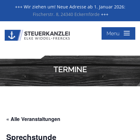
+++ Wir ziehen um! Neue Adresse ab 1. Januar 2026:
Fischerstr. 8, 24340 Eckernförde
+++
≡
Menu
TERMINE
« Alle Veranstaltungen
Sprechstunde