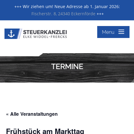
+++ Wir ziehen um! Neue Adresse ab 1. Januar 2026:
Fischerstr. 8, 24340 Eckernförde
+++
≡
Menu
TERMINE
« Alle Veranstaltungen
Frühstück am Markttag