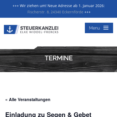
+++ Wir ziehen um! Neue Adresse ab 1. Januar 2026:
Fischerstr. 8, 24340 Eckernförde
+++
≡
Menu
TERMINE
« Alle Veranstaltungen
Einladung zu Segen & Gebet