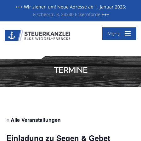
+++ Wir ziehen um! Neue Adresse ab 1. Januar 2026:
Fischerstr. 8, 24340 Eckernförde
+++
≡
Menu
TERMINE
« Alle Veranstaltungen
Einladung zu Segen & Gebet