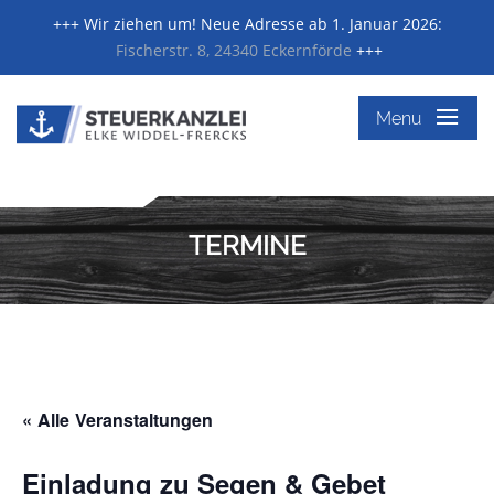
+++ Wir ziehen um! Neue Adresse ab 1. Januar 2026:
Fischerstr. 8, 24340 Eckernförde
+++
≡
Menu
TERMINE
« Alle Veranstaltungen
Einladung zu Segen & Gebet