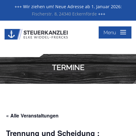
+++ Wir ziehen um! Neue Adresse ab 1. Januar 2026:
Fischerstr. 8, 24340 Eckernförde
+++
≡
Menu
TERMINE
« Alle Veranstaltungen
Trennung und Scheidung :